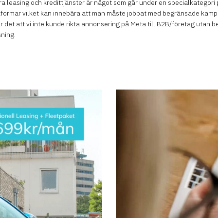
a leasing och kredittjänster är något som går under en specialkategori 
ttformar vilket kan innebära att man måste jobbat med begränsade kampa
ar det att vi inte kunde rikta annonsering på Meta till B2B/företag utan 
ning.