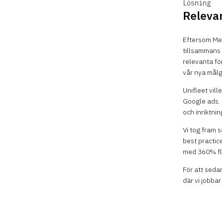
Lösning
Releva
Eftersom Met
tillsammans 
relevanta fö
vår nya mål
Unifleet vil
Google ads. 
och inriktni
Vi tog fram 
best practic
med 360% fle
För att seda
där vi jobbar