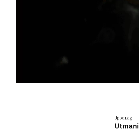
Uppdrag
Utmani