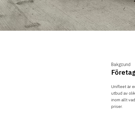
Bakgrund
Företag
Unifleet är e
utbud av olik
inom allt va
priser.