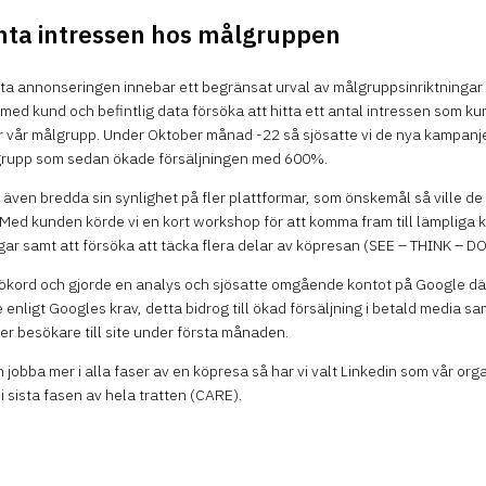
nta intressen hos målgruppen
a annonseringen innebar ett begränsat urval av målgruppsinriktningar s
med kund och befintlig data försöka att hitta ett antal intressen som k
r vår målgrupp. Under Oktober månad -22 så sjösatte vi de nya kampan
grupp som sedan ökade försäljningen med 600%.
le även bredda sin synlighet på fler plattformar, som önskemål så ville d
Med kunden körde vi en kort workshop för att komma fram till lämpliga
ngar samt att försöka att täcka flera delar av köpresan (SEE – THINK – D
sökord och gjorde en analys och sjösatte omgående kontot på Google där 
e enligt Googles krav, detta bidrog till ökad försäljning i betald media s
r besökare till site under första månaden.
n jobba mer i alla faser av en köpresa så har vi valt Linkedin som vår org
 i sista fasen av hela tratten (CARE).