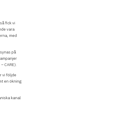
å fick vi
unde vara
jerna, med
e synas på
 kampanjer
O – CARE).
vi följde
amt en ökning
aniska kanal