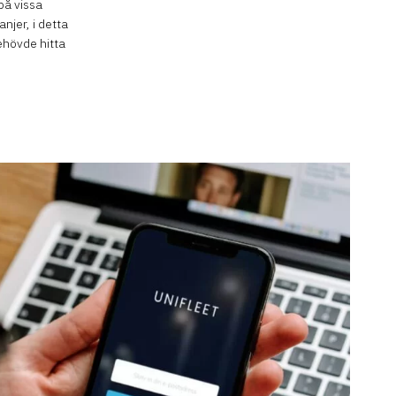
på vissa
njer, i detta
behövde hitta