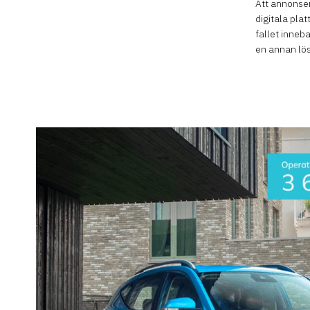
Att annonser
digitala pla
fallet inneb
en annan lös