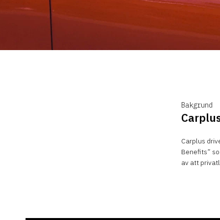
Bakgrund
Carplu
Carplus drive
Benefits” so
av att privatl