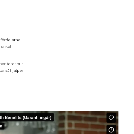
 fördelarna
 enkel
 hanterar hur
tans) hjälper